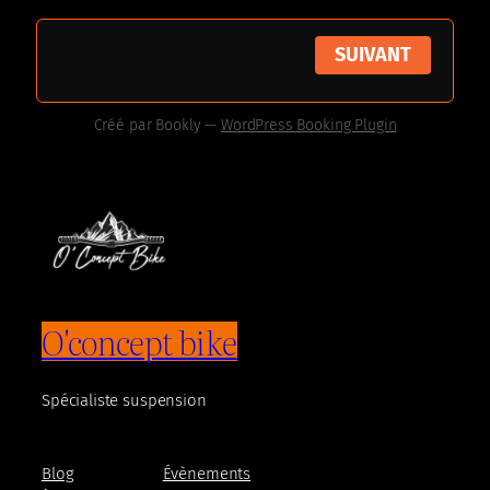
SUIVANT
Créé par
Bookly
—
WordPress Booking Plugin
O'concept bike
Spécialiste suspension
Blog
Évènements