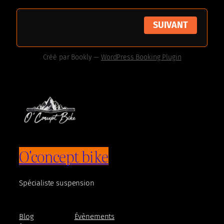
SUIVANT
Créé par
Bookly
—
WordPress Booking Plugin
O'concept bike
Spécialiste suspension
Blog
Évènements