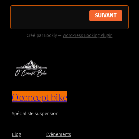
SUIVANT
Créé par
Bookly
—
WordPress Booking Plugin
O'concept bike
Spécialiste suspension
Blog
Évènements