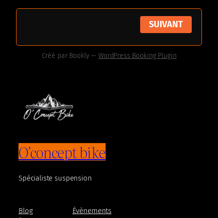
SUIVANT
Créé par
Bookly
—
WordPress Booking Plugin
O'concept bike
Spécialiste suspension
Blog
Évènements